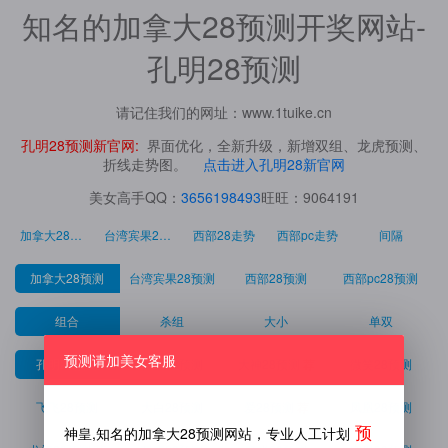
知名的加拿大28预测开奖网站-
孔明28预测
请记住我们的网址：www.1tuike.cn
孔明28预测新官网:
界面优化，全新升级，新增双组、龙虎预测、
折线走势图。
点击进入孔明28新官网
美女高手QQ：
3656198493
旺旺：9064191
加拿大28走势
台湾宾果28走势
西部28走势
西部pc走势
间隔
加拿大28预测
台湾宾果28预测
西部28预测
西部pc28预测
组合
杀组
大小
单双
预测请加美女客服
孔明28预测
神皇28预测
大神28预测
荐
微笑28预测
飞飞28预测
大白28预测
爱28预测
荐
凤凰28预测
预
神皇,知名的加拿大28预测网站，专业人工计划