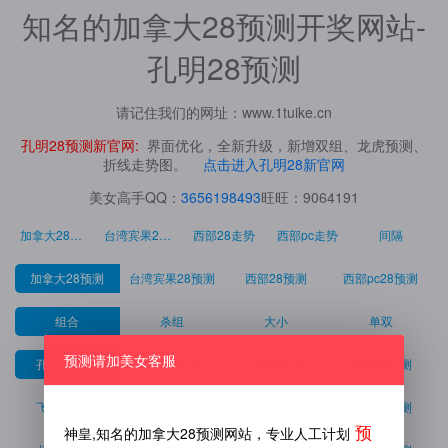
知名的加拿大28预测开奖网站-
孔明28预测
请记住我们的网址：www.1tuike.cn
孔明28预测新官网:
界面优化，全新升级，新增双组、龙虎预测、
折线走势图。
点击进入孔明28新官网
美女高手QQ：
3656198493
旺旺：9064191
加拿大28走势
台湾宾果28走势
西部28走势
西部pc走势
间隔
加拿大28预测
台湾宾果28预测
西部28预测
西部pc28预测
组合
杀组
大小
单双
预测请加美女客服
孔明28预测
神皇28预测
大神28预测
微笑28预测
飞飞28预测
大白28预测
爱28预测
凤凰28预测
预
神皇,知名的加拿大28预测网站，专业人工计划